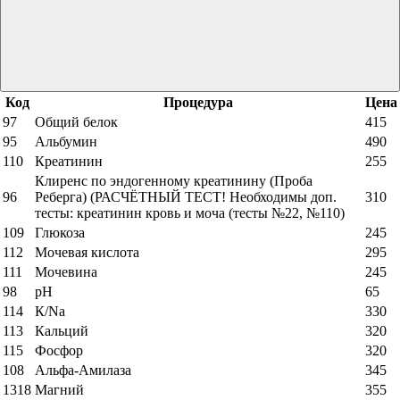
Код
Процедура
Цена
97
Общий белок
415
95
Альбумин
490
110
Креатинин
255
Клиренс по эндогенному креатинину (Проба
96
Реберга) (РАСЧЁТНЫЙ ТЕСТ! Необходимы доп.
310
тесты: креатинин кровь и моча (тесты №22, №110)
109
Глюкоза
245
112
Мочевая кислота
295
111
Мочевина
245
98
рН
65
114
К/Na
330
113
Кальций
320
115
Фосфор
320
108
Альфа-Амилаза
345
1318
Магний
355