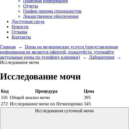
Правовая информация
Отчеты
График приема специалистов
Лекарственное обеспечение
Доступная среда
Новости
Отзывы
Контакты
Главная
→
Цены на медицинские услуги (представленная
информация не является офертой, пожалуйста, уточняйте
актуальные цены по телефону клиники)
→
Лаборатория
→
Исследование мочи
Исследование мочи
Код
Процедура
Цена
116
Общий анализ мочи
395
272
Исследование мочи по Нечипоренко
345
Исследования суточной мочи