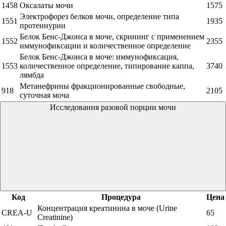
1458
Оксалаты мочи
1575
Электрофорез белков мочи, определение типа
1551
1935
протеинурии
Белок Бенс-Джонса в моче, скрининг с применением
1552
2355
иммунофиксации и количественное определение
Белок Бенс-Джонса в моче: иммунофиксация,
1553
количественное определение, типирование каппа,
3740
лямбда
Метанефрины фракционированные свободные,
918
2105
суточная моча
Исследования разовой порции мочи
Код
Процедура
Цена
Концентрация креатинина в моче (Urine
CREA-U
65
Creatinine)