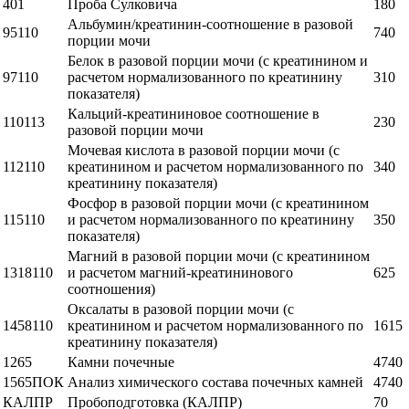
401
Проба Сулковича
180
Альбумин/креатинин-соотношение в разовой
95110
740
порции мочи
Белок в разовой порции мочи (с креатинином и
97110
расчетом нормализованного по креатинину
310
показателя)
Кальций-креатининовое соотношение в
110113
230
разовой порции мочи
Мочевая кислота в разовой порции мочи (с
112110
креатинином и расчетом нормализованного по
340
креатинину показателя)
Фосфор в разовой порции мочи (с креатинином
115110
и расчетом нормализованного по креатинину
350
показателя)
Магний в разовой порции мочи (с креатинином
1318110
и расчетом магний-креатининового
625
соотношения)
Оксалаты в разовой порции мочи (с
1458110
креатинином и расчетом нормализованного по
1615
креатинину показателя)
1265
Камни почечные
4740
1565ПОК
Анализ химического состава почечных камней
4740
КАЛПР
Пробоподготовка (КАЛПР)
70