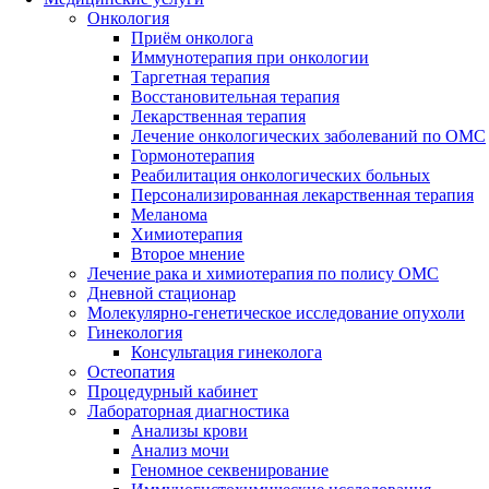
Онкология
Приём онколога
Иммунотерапия при онкологии
Таргетная терапия
Восстановительная терапия
Лекарственная терапия
Лечение онкологических заболеваний по ОМС
Гормонотерапия
Реабилитация онкологических больных
Персонализированная лекарственная терапия
Меланома
Химиотерапия
Второе мнение
Лечение рака и химиотерапия по полису ОМС
Дневной стационар
Молекулярно-генетическое исследование опухоли
Гинекология
Консультация гинеколога
Остеопатия
Процедурный кабинет
Лабораторная диагностика
Анализы крови
Анализ мочи
Геномное секвенирование