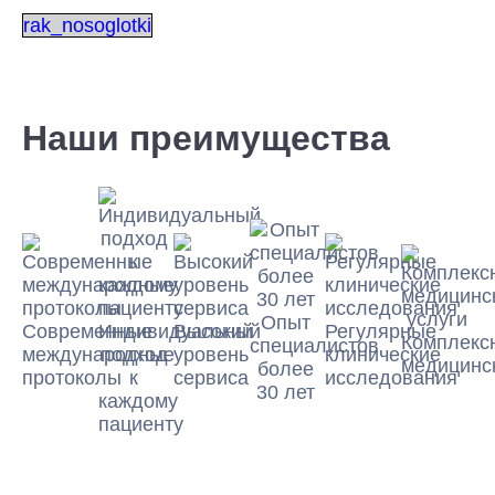
rak_nosoglotki
Наши преимущества
Опыт
Современные
Индивидуальный
Высокий
Регулярные
Комплекс
специалистов
международные
подход
уровень
клинические
медицинск
более
протоколы
к
сервиса
исследования
30 лет
каждому
пациенту