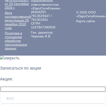
№78-01-011127
ограниченной
от 23 Сентября
ответственностью
2020 г.
«ЕвроСитиКлиник»
ИНН/КПП:
© 2026 ООО
Дата
7813629447 /
«ЕвроСитиКлиник»
государственной
781301001
регистрации:28
Карта сайта
ОГРН:
декабря 2018
1187847390928
года
Ген. директор:
Политика в
Чиркова И.В.
отношении
обработки
персональных
данных
Записаться по акции
Акция: