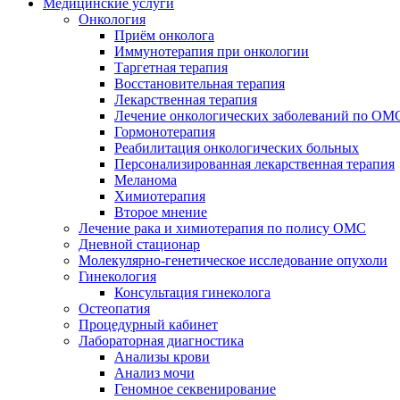
Медицинские услуги
Онкология
Приём онколога
Иммунотерапия при онкологии
Таргетная терапия
Восстановительная терапия
Лекарственная терапия
Лечение онкологических заболеваний по ОМ
Гормонотерапия
Реабилитация онкологических больных
Персонализированная лекарственная терапия
Меланома
Химиотерапия
Второе мнение
Лечение рака и химиотерапия по полису ОМС
Дневной стационар
Молекулярно-генетическое исследование опухоли
Гинекология
Консультация гинеколога
Остеопатия
Процедурный кабинет
Лабораторная диагностика
Анализы крови
Анализ мочи
Геномное секвенирование