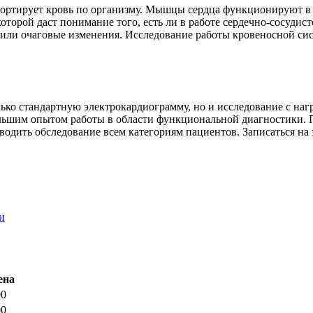
спортирует кровь по организму. Мышцы сердца функционируют в
торой даст понимание того, есть ли в работе сердечно-сосудис
или очаговые изменения. Исследование работы кровеносной сис
лько стандартную электрокардиограмму, но и исследование с на
ьшим опытом работы в области функциональной диагностики. Пр
водить обследование всем категориям пациентов. Записаться на
и
ена
00
00