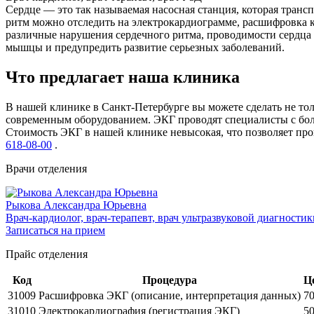
Сердце — это так называемая насосная станция, которая тран
ритм можно отследить на электрокардиограмме, расшифровка ко
различные нарушения сердечного ритма, проводимости сердца 
мышцы и предупредить развитие серьезных заболеваний.
Что предлагает наша клиника
В нашей клинике в Санкт-Петербурге вы можете сделать не то
современным оборудованием. ЭКГ проводят специалисты с бол
Стоимость ЭКГ в нашей клинике невысокая, что позволяет про
618-08-00
.
Врачи отделения
Рыкова Александра Юрьевна
Врач-кардиолог, врач-терапевт, врач ультразвуковой диагностик
Записаться на прием
Прайс отделения
Код
Процедура
Ц
31009
Расшифровка ЭКГ (описание, интерпретация данных)
7
31010
Электрокардиография (регистрация ЭКГ)
5