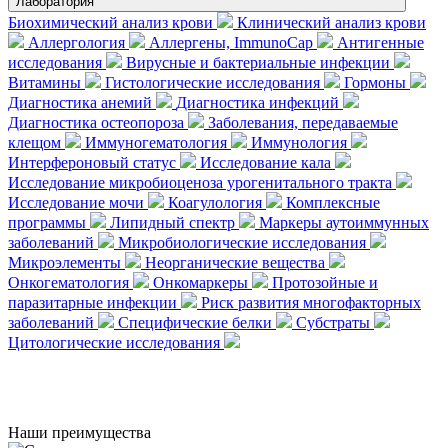
Лаборатория
Биохимический анализ крови
Клинический анализ крови
Аллергология
Аллергены, ImmunoCap
Антигенные
исследования
Вирусные и бактериальные инфекции
Витамины
Гистологические исследования
Гормоны
Диагностика анемий
Диагностика инфекций
Диагностика остеопороза
Заболевания, передаваемые
клещом
Иммуногематология
Иммунология
Интерфероновый статус
Исследование кала
Исследование микробиоценоза урогенитального тракта
Исследование мочи
Коагулология
Комплексные
программы
Липидный спектр
Маркеры аутоиммунных
заболеваний
Микробиологические исследования
Микроэлементы
Неорганические вещества
Онкогематология
Онкомаркеры
Протозойные и
паразитарные инфекции
Риск развития многофакторных
заболеваний
Специфические белки
Субстраты
Цитологические исследования
Наши преимущества