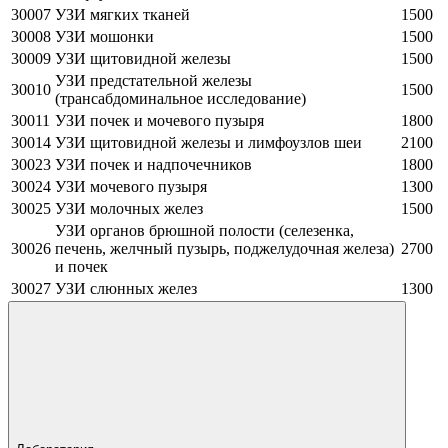
30007
УЗИ мягких тканей
1500
30008
УЗИ мошонки
1500
30009
УЗИ щитовидной железы
1500
УЗИ предстательной железы
30010
1500
(трансабдоминальное исследование)
30011
УЗИ почек и мочевого пузыря
1800
30014
УЗИ щитовидной железы и лимфоузлов шеи
2100
30023
УЗИ почек и надпочечников
1800
30024
УЗИ мочевого пузыря
1300
30025
УЗИ молочных желез
1500
УЗИ органов брюшной полости (селезенка,
30026
печень, желчный пузырь, поджелудочная железа)
2700
и почек
30027
УЗИ слюнных желез
1300