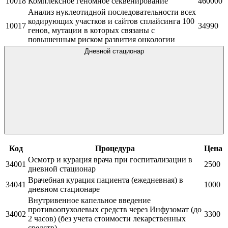
10018
Комплексное геномное секвенирование
460000
Анализ нуклеотидной последовательности всех
кодирующих участков и сайтов сплайсинга 100
10017
34990
генов, мутации в которых связаны с
повышенным риском развития онкологии
Дневной стационар
Код
Процедура
Цена
Осмотр и курация врача при госпитализации в
34001
2500
дневной стационар
Врачебная курация пациента (ежедневная) в
34041
1000
дневном стационаре
Внутривенное капельное введение
противоопухолевых средств через Инфузомат (до
34002
3300
2 часов) (без учета стоимости лекарственных
средств)