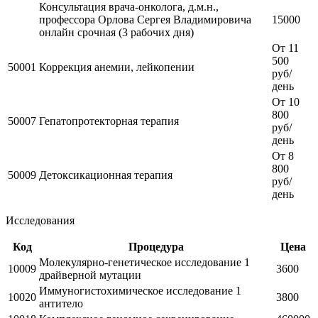
Консультация врача-онколога, д.м.н.,
профессора Орлова Сергея Владимировича
15000
онлайн срочная (3 рабочих дня)
От 11
500
50001
Коррекция анемии, лейкопении
руб/
день
От 10
800
50007
Гепатопротекторная терапия
руб/
день
От 8
800
50009
Детоксикационная терапия
руб/
день
Исследования
Код
Процедура
Цена
Молекулярно-генетическое исследование 1
10009
3600
драйверной мутации
Иммуногистохимическое исследование 1
10020
3800
антитело