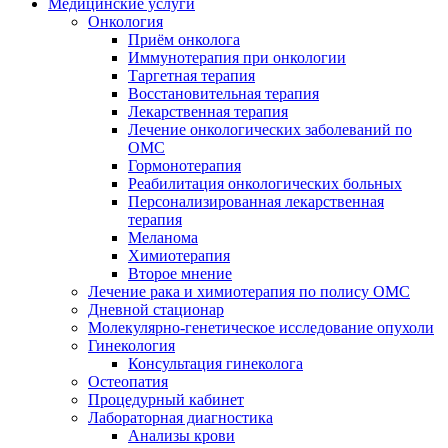
Медицинские услуги
Онкология
Приём онколога
Иммунотерапия при онкологии
Таргетная терапия
Восстановительная терапия
Лекарственная терапия
Лечение онкологических заболеваний по
ОМС
Гормонотерапия
Реабилитация онкологических больных
Персонализированная лекарственная
терапия
Меланома
Химиотерапия
Второе мнение
Лечение рака и химиотерапия по полису ОМС
Дневной стационар
Молекулярно-генетическое исследование опухоли
Гинекология
Консультация гинеколога
Остеопатия
Процедурный кабинет
Лабораторная диагностика
Анализы крови