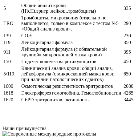
Общий анализ крови
5
335
(Hb,Ht,эритр.,лейкоц.,тромбоциты)
Тромбоциты, микроскопия (отдельно не
TRO
выполняется, только в комплексе с тестом №5
290
«Общий анализ крови».
139
СОЭ
230
119
Лейкоцитарная формула
350
Лейкоцитарная формула (с обязательной
911
395
«ручной» микроскопией мазка крови)
150
Подсчет количества ретикулоцитов
450
Клинический анализ крови: общий анализ,
5/119
лейкоформула (с микроскопией мазка крови
650
при наличии патологических сдвигов)
1600
Осмотическая резистентность эритроцитов
2080
1618
Электрофорез гемоглобина. Гемоглобинопатии
4265
1620
G6PD эритроцитов, активность
3445
Наши преимущества