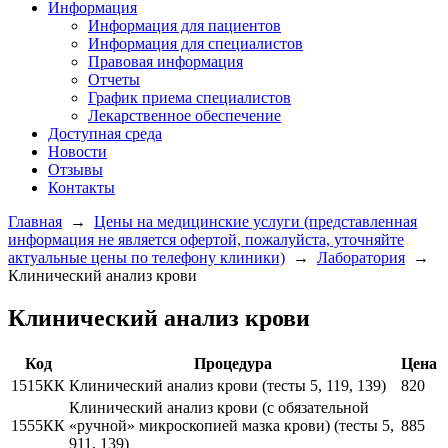
Информация
Информация для пациентов
Информация для специалистов
Правовая информация
Отчеты
График приема специалистов
Лекарственное обеспечение
Доступная среда
Новости
Отзывы
Контакты
Главная
→
Цены на медицинские услуги (представленная
информация не является офертой, пожалуйста, уточняйте
актуальные цены по телефону клиники)
→
Лаборатория
→
Клинический анализ крови
Клинический анализ крови
Код
Процедура
Цена
1515КК
Клинический анализ крови (тесты 5, 119, 139)
820
Клинический анализ крови (с обязательной
1555КК
«ручной» микроскопией мазка крови) (тесты 5,
885
911, 139)