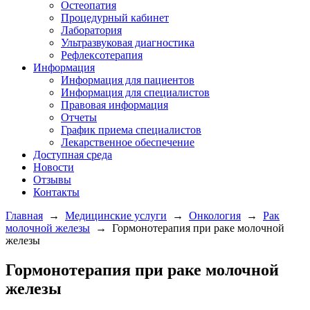
Остеопатия
Процедурный кабинет
Лаборатория
Ультразвуковая диагностика
Рефлексотерапия
Информация
Информация для пациентов
Информация для специалистов
Правовая информация
Отчеты
График приема специалистов
Лекарственное обеспечение
Доступная среда
Новости
Отзывы
Контакты
Главная
→
Медицинские услуги
→
Онкология
→
Рак
молочной железы
→
Гормонотерапия при раке молочной
железы
Гормонотерапия при раке молочной
железы