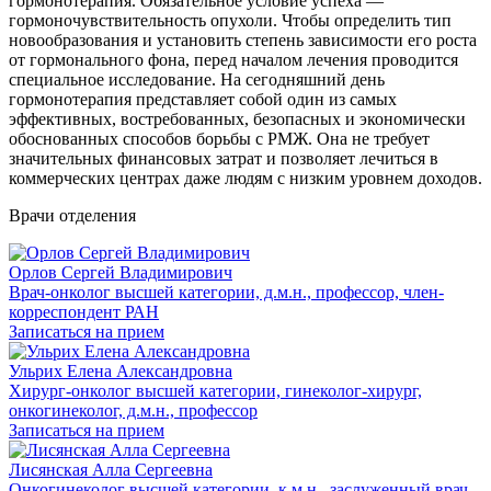
гормонотерапия. Обязательное условие успеха —
гормоночувствительность опухоли. Чтобы определить тип
новообразования и установить степень зависимости его роста
от гормонального фона, перед началом лечения проводится
специальное исследование. На сегодняшний день
гормонотерапия представляет собой один из самых
эффективных, востребованных, безопасных и экономически
обоснованных способов борьбы с РМЖ. Она не требует
значительных финансовых затрат и позволяет лечиться в
коммерческих центрах даже людям с низким уровнем доходов.
Врачи отделения
Орлов Сергей Владимирович
Врач-онколог высшей категории, д.м.н., профессор, член-
корреспондент РАН
Записаться на прием
Ульрих Елена Александровна
Хирург-онколог высшей категории, гинеколог-хирург,
онкогинеколог, д.м.н., профессор
Записаться на прием
Лисянская Алла Сергеевна
Онкогинеколог высшей категории, к.м.н., заслуженный врач