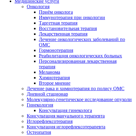
Медицинские услуги
Онкология
Приём онколога
Иммунотерапия при онкологии
Таргетная терапия
Восстановительная терапия
Лекарственная терапия
Лечение онкологических заболеваний по
ОМС
Гормонотерапия
Реабилитация онкологических больных
Персонализированная лекарственная
терапия
Меланома
Химиотерапия
Второе мнение
Лечение рака и химиотерапия по полису ОМС
Дневной стационар
Молекулярно-генетическое исследование опухоли
Гинекология
Консультация гинеколога
Консультация мануального терапевта
Иглорефлексотерапия
Консультация иглорефлексотерапевта
Остеопатия