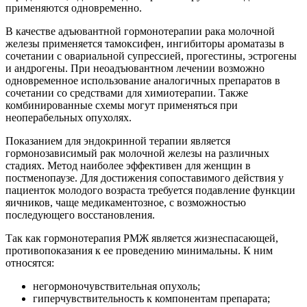
применяются одновременно.
В качестве адъювантной гормонотерапии рака молочной
железы применяется тамоксифен, ингибиторы ароматазы в
сочетании с овариальной супрессией, прогестины, эстрогены
и андрогены. При неоадъювантном лечении возможно
одновременное использование аналогичных препаратов в
сочетании со средствами для химиотерапии. Также
комбинированные схемы могут применяться при
неоперабельных опухолях.
Показанием для эндокринной терапии является
гормонозависимый рак молочной железы на различных
стадиях. Метод наиболее эффективен для женщин в
постменопаузе. Для достижения сопоставимого действия у
пациенток молодого возраста требуется подавление функции
яичников, чаще медикаментозное, с возможностью
последующего восстановления.
Так как гормонотерапия РМЖ является жизнеспасающей,
противопоказания к ее проведению минимальны. К ним
относятся:
негормоночувствительная опухоль;
гиперчувствительность к компонентам препарата;