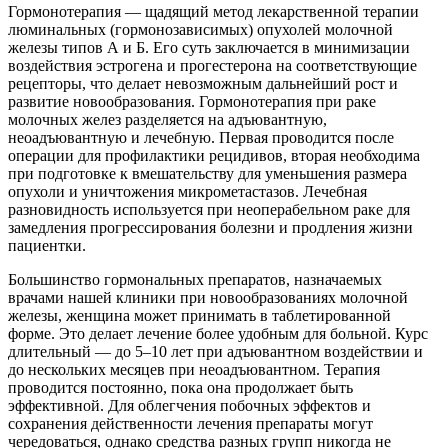
Гормонотерапия — щадящий метод лекарственной терапии
люминальных (гормонозависимых) опухолей молочной
железы типов А и Б. Его суть заключается в минимизации
воздействия эстрогена и прогестерона на соответствующие
рецепторы, что делает невозможным дальнейший рост и
развитие новообразования. Гормонотерапия при раке
молочных желез разделяется на адъювантную,
неоадъювантную и лечебную. Первая проводится после
операции для профилактики рецидивов, вторая необходима
при подготовке к вмешательству для уменьшения размера
опухоли и уничтожения микрометастазов. Лечебная
разновидность используется при неоперабельном раке для
замедления прогрессирования болезни и продления жизни
пациентки.
Большинство гормональных препаратов, назначаемых
врачами нашей клиники при новообразованиях молочной
железы, женщина может принимать в таблетированной
форме. Это делает лечение более удобным для больной. Курс
длительный — до 5–10 лет при адъювантном воздействии и
до нескольких месяцев при неоадъювантном. Терапия
проводится постоянно, пока она продолжает быть
эффективной. Для облегчения побочных эффектов и
сохранения действенности лечения препараты могут
чередоваться, однако средства разных групп никогда не