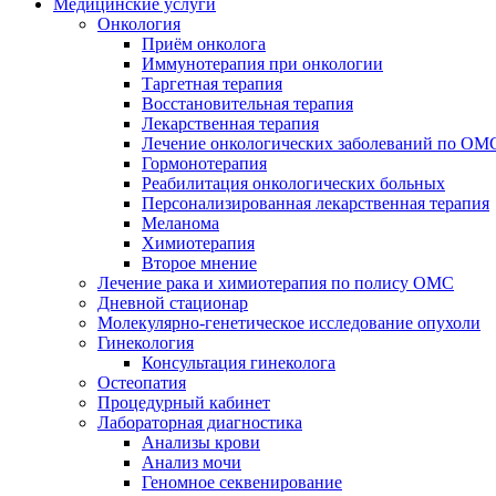
Медицинские услуги
Онкология
Приём онколога
Иммунотерапия при онкологии
Таргетная терапия
Восстановительная терапия
Лекарственная терапия
Лечение онкологических заболеваний по ОМ
Гормонотерапия
Реабилитация онкологических больных
Персонализированная лекарственная терапия
Меланома
Химиотерапия
Второе мнение
Лечение рака и химиотерапия по полису ОМС
Дневной стационар
Молекулярно-генетическое исследование опухоли
Гинекология
Консультация гинеколога
Остеопатия
Процедурный кабинет
Лабораторная диагностика
Анализы крови
Анализ мочи
Геномное секвенирование