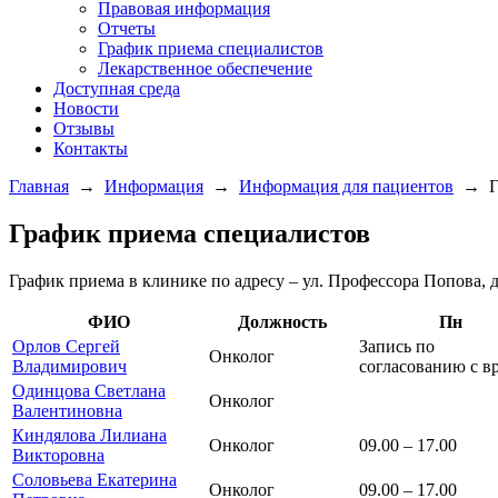
Правовая информация
Отчеты
График приема специалистов
Лекарственное обеспечение
Доступная среда
Новости
Отзывы
Контакты
Главная
→
Информация
→
Информация для пациентов
→
Г
График приема специалистов
График приема в клинике по адресу – ул. Профессора Попова, д
ФИО
Должность
Пн
Орлов Сергей
Запись по
Онколог
Владимирович
согласованию с в
Одинцова Светлана
Онколог
Валентиновна
Киндялова Лилиана
Онколог
09.00 – 17.00
Викторовна
Соловьева Екатерина
Онколог
09.00 – 17.00