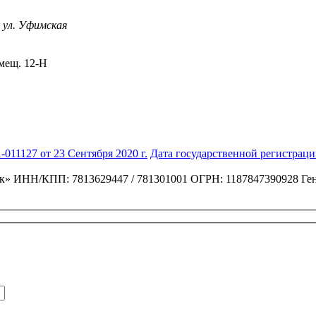
 ул. Уфимская
омещ. 12-Н
011127 от 23 Сентября 2020 г.
Дата государственной регистраци
к»
ИНН/КПП: 7813629447 / 781301001
ОГРН: 1187847390928
Ге