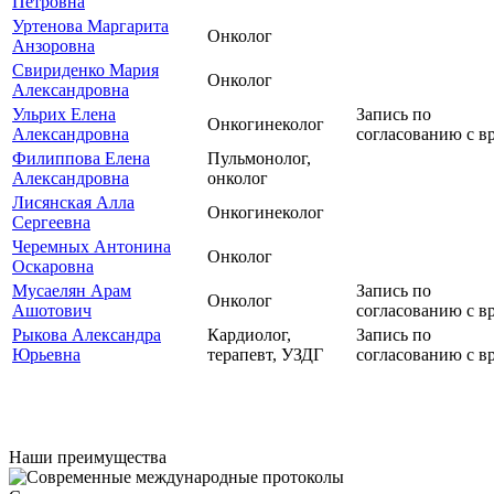
Петровна
Уртенова Маргарита
Онколог
Анзоровна
Свириденко Мария
Онколог
Александровна
Ульрих Елена
Запись по
Онкогинеколог
Александровна
согласованию с в
Филиппова Елена
Пульмонолог,
Александровна
онколог
Лисянская Алла
Онкогинеколог
Сергеевна
Черемных Антонина
Онколог
Оскаровна
Мусаелян Арам
Запись по
Онколог
Ашотович
согласованию с в
Рыкова Александра
Кардиолог,
Запись по
Юрьевна
терапевт, УЗДГ
согласованию с в
Наши преимущества