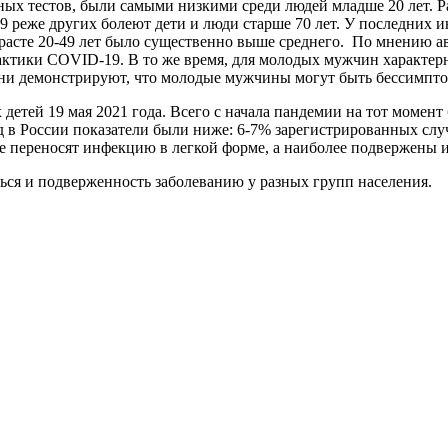
нных тестов, были самыми низкими среди людей младше 20 лет. Р
 реже других болеют дети и люди старше 70 лет. У последних ин
расте 20-49 лет было существенно выше среднего. По мнению а
ктики COVID-19. В то же время, для молодых мужчин характерн
 они демонстрируют, что молодые мужчины могут быть бессимп
детей 19 мая 2021 года. Всего с начала пандемии на тот момен
ад в России показатели были ниже: 6-7% зарегистрированных сл
аще переносят инфекцию в легкой форме, а наиболее подвержены
ься и подверженность заболеванию у разных групп населения.