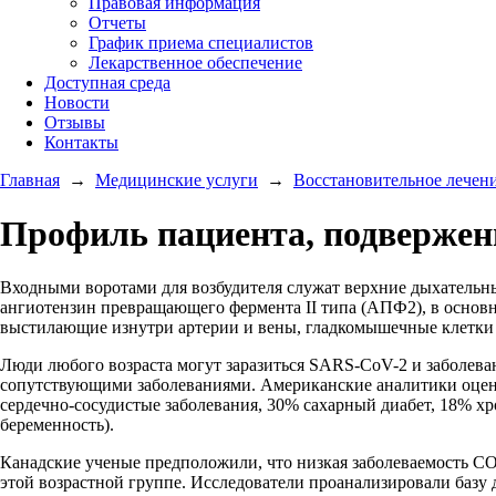
Правовая информация
Отчеты
График приема специалистов
Лекарственное обеспечение
Доступная среда
Новости
Отзывы
Контакты
Главная
→
Медицинские услуги
→
Восстановительное лечен
Профиль пациента, подверже
Входными воротами для возбудителя служат верхние дыхательн
ангиотензин превращающего фермента II типа (АПФ2), в основн
выстилающие изнутри артерии и вены, гладкомышечные клетки 
Люди любого возраста могут заразиться SARS-CoV-2 и заболеван
сопутствующими заболеваниями. Американские аналитики оцен
сердечно-сосудистые заболевания, 30% сахарный диабет, 18% хр
беременность).
Канадские ученые предположили, что низкая заболеваемость CO
этой возрастной группе. Исследователи проанализировали базу