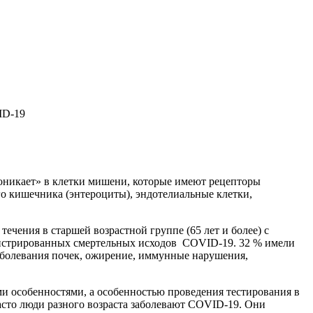
ID-19
оникает» в клетки мишени, которые имеют рецепторы
го кишечника (энтероциты), эндотелиальные клетки,
ечения в старшей возрастной группе (65 лет и более) с
гистрированных смертельных исходов COVID-19. 32 % имели
заболевания почек, ожирение, иммунные нарушения,
и особенностями, а особенностью проведения тестирования в
асто люди разного возраста заболевают COVID-19. Они