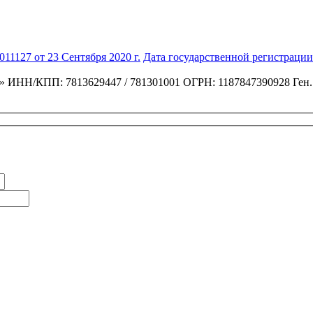
1127 от 23 Сентября 2020 г.
Дата государственной регистрации:
»
ИНН/КПП: 7813629447 / 781301001
ОГРН: 1187847390928
Ген.