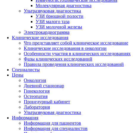
Иммуногистохими­ческие исследования
Молекулярная диагностика
Ультразвуковая диагностика
УЗИ брюшной полости
УЗИ малого таза
УЗИ молочной железы
Электрокардиограмма
Клинические исследования
Что представляет собой клиническое исследование
Клинические исследования в онкологии
Особенности участия в клинических исследованиях
Фазы клинических исследований
Правила проведения клинических исследований
Специалисты
Цены
Онкология
Дневной стационар
Гинекология
Остеопатия
Процедурный кабинет
Лаборатория
Ультразвуковая диагностика
Информация
Информация для пациентов
Информация для специалистов