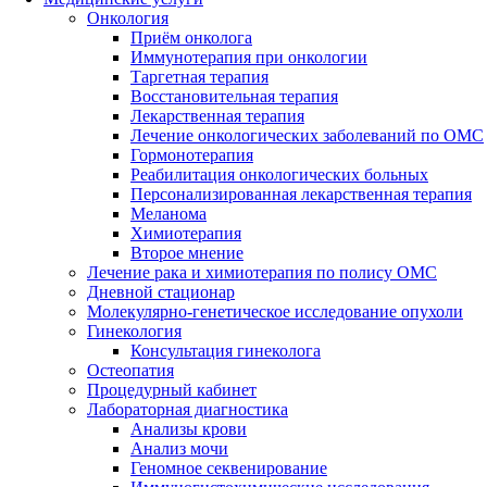
Онкология
Приём онколога
Иммунотерапия при онкологии
Таргетная терапия
Восстановительная терапия
Лекарственная терапия
Лечение онкологических заболеваний по ОМС
Гормонотерапия
Реабилитация онкологических больных
Персонализированная лекарственная терапия
Меланома
Химиотерапия
Второе мнение
Лечение рака и химиотерапия по полису ОМС
Дневной стационар
Молекулярно-генетическое исследование опухоли
Гинекология
Консультация гинеколога
Остеопатия
Процедурный кабинет
Лабораторная диагностика
Анализы крови
Анализ мочи
Геномное секвенирование