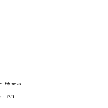
ул. Уфимская
мещ. 12-Н