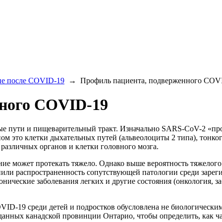
ие после COVID-19
→
Профиль пациента, подверженного COV
нного COVID-19
ые пути и пищеварительный тракт. Изначально SARS-CoV-2 «пр
ом это клетки дыхательных путей (альвеолоциты 2 типа), тонко
различных органов и клетки головного мозга.
ие может протекать тяжело. Однако выше вероятность тяжелого т
или распространенность сопутствующей патологии среди заре
онические заболевания легких и другие состояния (онкология, 
VID-19 среди детей и подростков обусловлена не биологическим
 данных канадской провинции Онтарио, чтобы определить, как ч