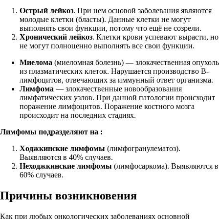
Острый лейкоз
. При нем основой заболевания являются
молодые клетки (бласты). Данные клетки не могут
выполнять свои функции, потому что ещё не созрели.
Хронический лейкоз
. Клетки крови успевают вырасти, но
не могут полноценно выполнять все свои функции.
Миелома
(миеломная болезнь) — злокачественная опухоль
из плазматических клеток. Нарушается производство В-
лимфоцитов, отвечающих за иммунный ответ организма.
Лимфома
— злокачественные новообразования
лимфатических узлов. При данной патологии происходит
поражение лимфоцитов. Поражение костного мозга
происходит на последних стадиях.
Лимфомы подразделяют на :
Ходжкинские лимфомы
(лимфогранулематоз).
Выявляются в 40% случаев.
Неходжкинские лимфомы
(лимфосаркома). Выявляются в
60% случаев.
Причины возникновения
Как при любых онкологических заболеваниях основной