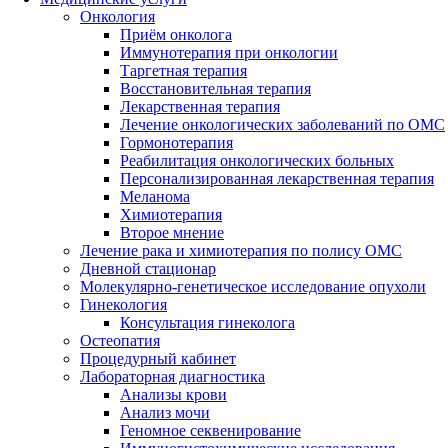
Онкология
Приём онколога
Иммунотерапия при онкологии
Таргетная терапия
Восстановительная терапия
Лекарственная терапия
Лечение онкологических заболеваний по ОМС
Гормонотерапия
Реабилитация онкологических больных
Персонализированная лекарственная терапия
Меланома
Химиотерапия
Второе мнение
Лечение рака и химиотерапия по полису ОМС
Дневной стационар
Молекулярно-генетическое исследование опухоли
Гинекология
Консультация гинеколога
Остеопатия
Процедурный кабинет
Лабораторная диагностика
Анализы крови
Анализ мочи
Геномное секвенирование