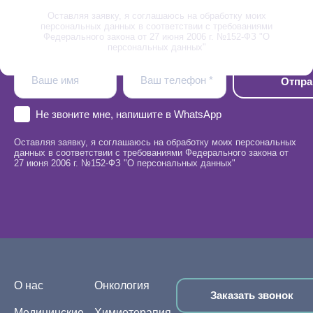
Записаться на прием
Оставляя заявку, я соглашаюсь на обработку моих
персональных данных в соответствии с требованиями
Федерального закона от 27 июня 2006 г. №152-ФЗ "О
персональных данных"
Ваше имя
Ваш телефон *
Не звоните мне, напишите в WhatsApp
Оставляя заявку, я соглашаюсь на обработку моих персональных
данных в соответствии с требованиями Федерального закона от
27 июня 2006 г. №152-ФЗ "О персональных данных"
О нас
Онкология
Заказать звонок
Медицинские
Химиотерапия