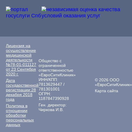
Лицензия на
осуществление
медицинской
деятельности
Общество с
№78-01-011127
ограниченной
от 23 Сентября
ответственностью
2020 г.
«ЕвроСитиКлиник»
ИНН/КПП:
© 2026 ООО
Дата
7813629447 /
«ЕвроСитиКлиник»
государственной
781301001
регистрации:28
Карта сайта
ОГРН:
декабря 2018
1187847390928
года
Ген. директор:
Политика в
Чиркова И.В.
отношении
обработки
персональных
данных