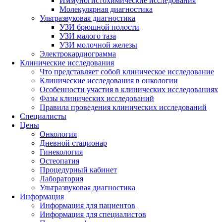
Иммуногистохими­ческие исследования
Молекулярная диагностика
Ультразвуковая диагностика
УЗИ брюшной полости
УЗИ малого таза
УЗИ молочной железы
Электрокардиограмма
Клинические исследования
Что представляет собой клиническое исследование
Клинические исследования в онкологии
Особенности участия в клинических исследованиях
Фазы клинических исследований
Правила проведения клинических исследований
Специалисты
Цены
Онкология
Дневной стационар
Гинекология
Остеопатия
Процедурный кабинет
Лаборатория
Ультразвуковая диагностика
Информация
Информация для пациентов
Информация для специалистов