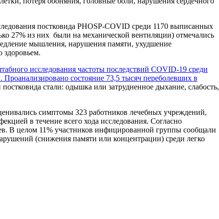
летки, потеря обоняния, головные боли, нарушения сердечного
сследования постковида PHOSP-COVID среди 1170 выписанных
лько 27% из них были на механической вентиляции) отмечались
замедление мышления, нарушения памяти, ухудшение
о здоровьем.
табного
исследовани
я
частоты последствий COVID-19 среди
ы.
Проанализировано состояние
73,5 тысяч переболевших в
остковида стали: одышка или затрудненное дыхание, слабость,
ценивались симптомы 323 работников лечебных учреждений,
кцией в течение всего хода исследования. Согласно
цев. В целом 11% участников инфицированной группы сообщали
арушений (снижения памяти или концентрации) среди легко