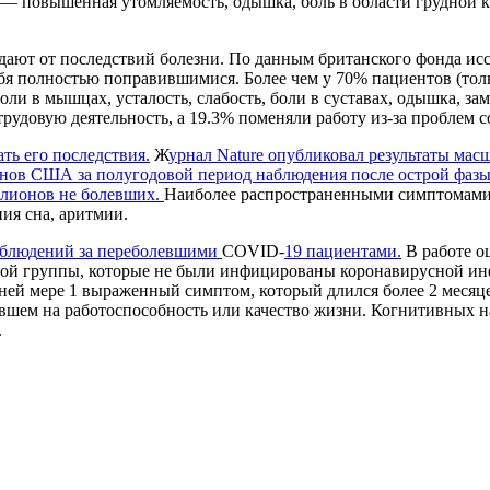
— повышенная утомляемость, одышка, боль в области грудной к
дают от последствий болезни. По данным британского фонда и
себя полностью поправившимися. Более чем у 70% пациентов (то
оли в мышцах, усталость, слабость, боли в суставах, одышка, 
рудовую деятельность, а 19.3% поменяли работу из-за проблем с
ть его последствия.
Ж
урнал Nature опубликовал результаты
масш
ранов США
за полугодовой период наблюдения после
острой фаз
ллионов не болевших.
Наиболее распространенными симптомами п
ния сна, аритмии.
аблюд
ений
за переболевшими
COVID-
19
пациентами.
В работе о
ой группы, которые не были инфицированы коронавирусной инфе
ней мере 1 выраженный симптом, который длился более 2 меся
вшем на работоспособность или качество жизни. Когнитивных н
.