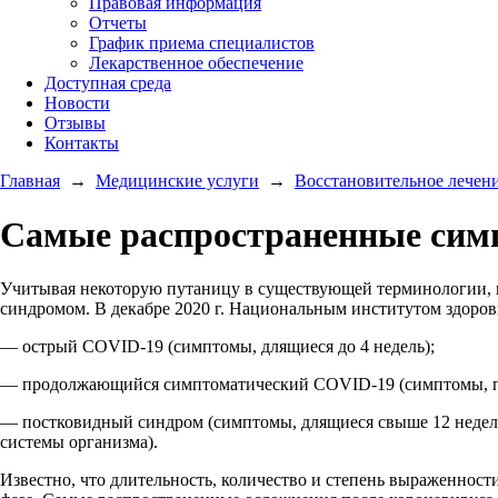
Правовая информация
Отчеты
График приема специалистов
Лекарственное обеспечение
Доступная среда
Новости
Отзывы
Контакты
Главная
→
Медицинские услуги
→
Восстановительное лечен
Самые распространенные симп
Учитывая некоторую путаницу в существующей терминологии, пос
синдромом. В декабре 2020 г. Национальным институтом здоро
— острый COVID-19 (симптомы, длящиеся до 4 недель);
— продолжающийся симптоматический COVID-19 (симптомы, про
— постковидный синдром (симптомы, длящиеся свыше 12 недель,
системы организма).
Известно, что длительность, количество и степень выраженност