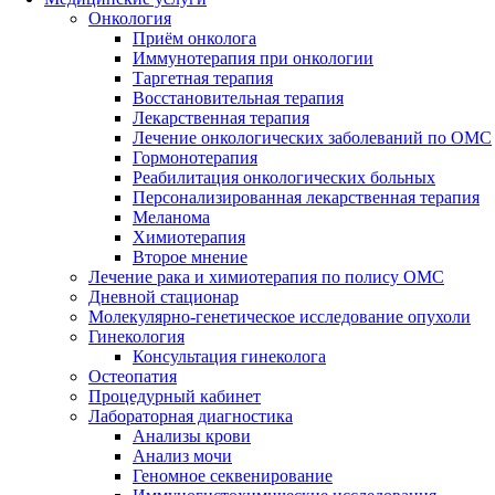
Онкология
Приём онколога
Иммунотерапия при онкологии
Таргетная терапия
Восстановительная терапия
Лекарственная терапия
Лечение онкологических заболеваний по ОМС
Гормонотерапия
Реабилитация онкологических больных
Персонализированная лекарственная терапия
Меланома
Химиотерапия
Второе мнение
Лечение рака и химиотерапия по полису ОМС
Дневной стационар
Молекулярно-генетическое исследование опухоли
Гинекология
Консультация гинеколога
Остеопатия
Процедурный кабинет
Лабораторная диагностика
Анализы крови
Анализ мочи
Геномное секвенирование