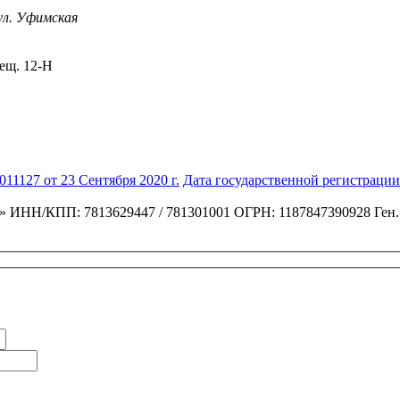
ул. Уфимская
мещ. 12-Н
1127 от 23 Сентября 2020 г.
Дата государственной регистрации:
»
ИНН/КПП: 7813629447 / 781301001
ОГРН: 1187847390928
Ген.