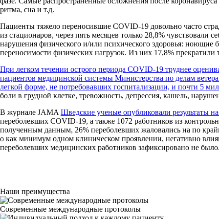
фазе. Самые распространенные осложнения после коронавируса 
ритма, сна и т.д.
Пациенты тяжело переносившие COVID-19 довольно часто стра
из стационаров, через пять месяцев только 28,8% чувствовали 
нарушения физического и/или психического здоровья: ноющие б
переносимости физических нагрузок. Из них 17,8% прекратили т
При легком течении
острого периода
COVID-19 труднее оценива
пациентов медицинской системы Министерства по делам вете
легкой форме, не потребовав
ших
госпитализации, и почти 5 ми
боли в грудной клетке, тревожность, депрессия, кашель, наруше
В журнале JAMA
Шведские ученые опубликовали результаты н
переболевших COVID-19, а также 1072 работников из контрольн
полученным данным, 26% переболевших жаловались на по край
о как минимум одном клиническом проявлении, негативно влия
переболевших медицинских работников зафиксировано не было
Наши преимущества
Современные международные протоколы